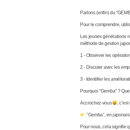
Parlons (enfin) du “GEMB
Pour le comprendre, utilis
Les jeunes générations ne
méthode de gestion japonai
1 - Observer les opératio
2 - Discuter avec les emp
3 - Identifier les améliora
Pourquoi “Gemba” ? Quel 
Accrochez-vous
, c’est
"Gemba", en japonais, si
Pour nous, cela signifie q