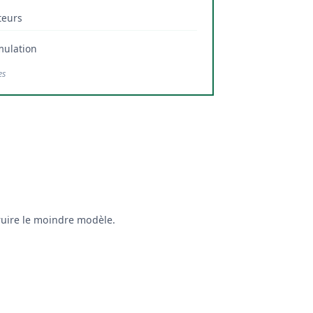
teurs
mulation
es
ruire le moindre modèle.