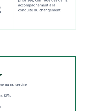
priorisée, chiffrage des gains,
accompagnement à la
S
conduite du changement.
s
,
e
ine ou du service
ec KPIs
in