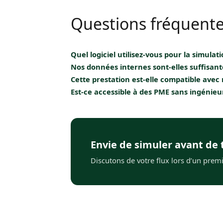
Questions fréquent
Quel logiciel utilisez-vous pour la simulati
Nous utilisons des outils éprouvés (Witness
Nos données internes sont-elles suffisant
de la licence logicielle.
Nous travaillons avec les données disponibles
Cette prestation est-elle compatible ave
validée avant toute recommandation.
C’est précisément son point fort. Le jumeau 
Est-ce accessible à des PME sans ingénieu
il l’amplifie.
Oui, c’est notre cœur de cible. Nous gérons 
autonome.
Envie de simuler avant de 
Discutons de votre flux lors d’un pr