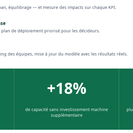
nban, équilibrage — et mesure des impacts sur chaque KPI.
ase
, plan de déploiement priorisé pour les décideurs.
g des équipes, mise à jour du modèle avec les résultats réels.
+18%
de capacité sans investissement machine
plu
supplémentaire