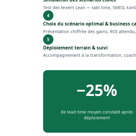
Test des leviers Lean — takt time, SMED, ka
4
Choix du scénario optimal & business c
Présentation chiffrée des gains, ROI attendu
5
Déploiement terrain & suivi
Accompagnement à la transformation, coachin
−25%
de lead time moyen constaté après
déploiement