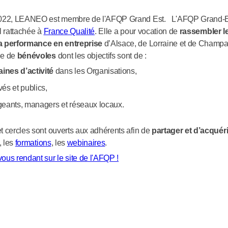
 2022, LEANEO est membre de l'AFQP Grand Est. L'AFQP Grand-E
l rattachée à
France Qualité
. Elle a pour vocation de
rassembler l
a performance en entreprise
d’Alsace, de Lorraine et de Champ
ée de
bénévoles
dont les objectifs sont de :
nes d’activité
dans les Organisations,
vés et publics,
igeants, managers et réseaux locaux.
t cercles sont ouverts aux adhérents afin de
partager et d’acquér
, les
formations
, les
webinaires
.
vous rendant sur le site de l'AFQP !