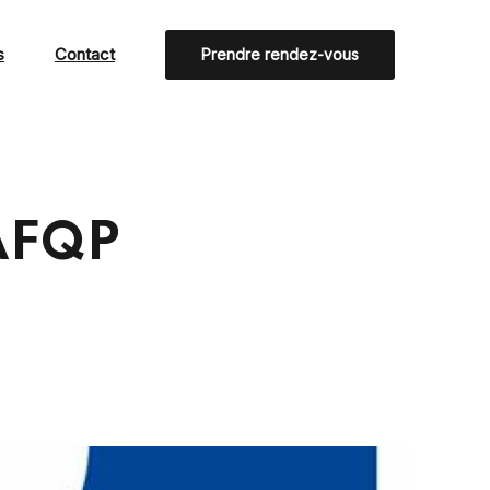
s
Contact
Prendre rendez-vous
'AFQP