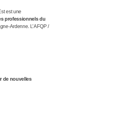
st est une
es professionnels du
agne-Ardenne. L’AFQP /
ir de nouvelles