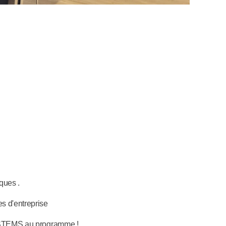
ques .
es d'entreprise
SYSTEMS au programme !